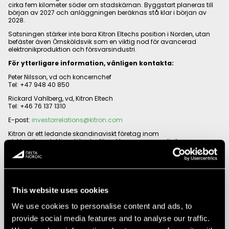
cirka fem kilometer söder om stadskärnan. Byggstart planeras till
början av 2027 och anläggningen beräknas stå klar i början av
2028.
Satsningen stärker inte bara Kitron Eltechs position i Norden, utan
befäster även Örnsköldsvik som en viktig nod för avancerad
elektronikproduktion och försvarsindustri.
För ytterligare information, vänligen kontakta:
Peter Nilsson, vd och koncernchef
Tel: +47 948 40 850
Rickard Vahlberg, vd, Kitron Eltech
Tel: +46 76 137 1310
E-post:
investorrelations@kitron.com
Kitron är ett ledande skandinaviskt företag inom
elektronikproduktionstjänster för sektorerna connectivity,
elektrifiering, industri, medicinteknik
samt försvar/flyg. Koncernen har verksamhet i Norge, Sverige,
Danmark, Litauen, Tyskland, Polen, Tjeckien, Indien, Malaysia, Kina
och USA.
This website uses cookies
Kitron har cirka 3 300 anställda och omsättningen uppgick till 738
miljoner euro under 2025.
We use cookies to personalise content and ads, to
www.kitron.com
provide social media features and to analyse our traffic.