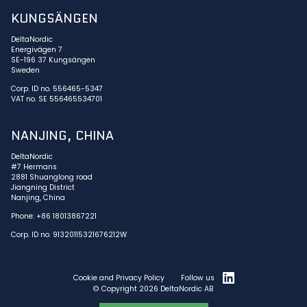
KUNGSÄNGEN
DeltaNordic
Energivägen 7
SE-196 37 Kungsängen
Sweden
Corp. ID no. 556465-5347
VAT no. SE 556465534701
NANJING, CHINA
DeltaNordic
#7 Hermans
2881 Shuanglong road
Jiangning District
Nanjing, China
Phone: +86 18013867221
Corp. ID no. 91320115321676212W
Cookie and Privacy Policy
Follow us
© Copyright 2026 DeltaNordic AB