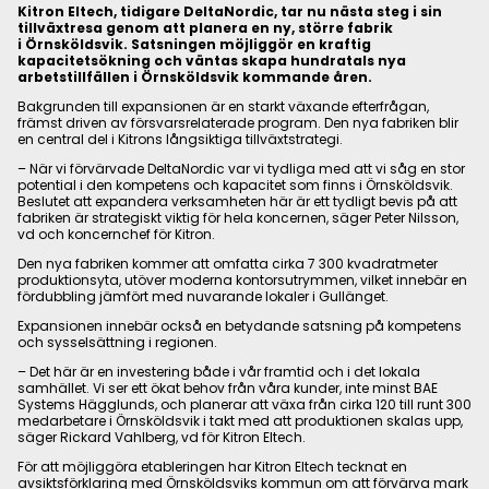
Kitron Eltech, tidigare DeltaNordic, tar nu nästa steg i sin
tillväxtresa genom att planera en ny, större fabrik
i Örnsköldsvik. Satsningen möjliggör en kraftig
kapacitetsökning och väntas skapa hundratals nya
arbetstillfällen i Örnsköldsvik kommande åren.
Bakgrunden till expansionen är en starkt växande efterfrågan,
främst driven av försvarsrelaterade program. Den nya fabriken blir
en central del i Kitrons långsiktiga tillväxtstrategi.
– När vi förvärvade DeltaNordic var vi tydliga med att vi såg en stor
potential i den kompetens och kapacitet som finns i Örnsköldsvik.
Beslutet att expandera verksamheten här är ett tydligt bevis på att
fabriken är strategiskt viktig för hela koncernen, säger Peter Nilsson,
vd och koncernchef för Kitron.
Den nya fabriken kommer att omfatta cirka 7 300 kvadratmeter
produktionsyta, utöver moderna kontorsutrymmen, vilket innebär en
fördubbling jämfört med nuvarande lokaler i Gullänget.
Expansionen innebär också en betydande satsning på kompetens
och sysselsättning i regionen.
– Det här är en investering både i vår framtid och i det lokala
samhället. Vi ser ett ökat behov från våra kunder, inte minst BAE
Systems Hägglunds, och planerar att växa från cirka 120 till runt 300
medarbetare i Örnsköldsvik i takt med att produktionen skalas upp,
säger Rickard Vahlberg, vd för Kitron Eltech.
För att möjliggöra etableringen har Kitron Eltech tecknat en
avsiktsförklaring med Örnsköldsviks kommun om att förvärva mark