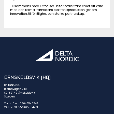
Tillsammans med Kitron ser DeltaNordic fram emot att vara
med och forma framtidens elektronikproduktion genom
innovation, tillförlitlighet och starka partnerskap.
ÖRNSKÖLDSVIK (HQ)
DeltaNordic
Björnavägen 74B
SE-891 42 Örnsköldsvik
Sweden
Corp. ID no. 556465-5347
VAT no. SE 556465534701