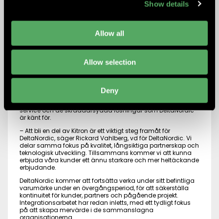
Show details
GROUP
DeltaNordic är stolta över att meddela att vi nu är en del av
Kitron
, en internationell ledare inom elektronikproduktion och
Allow all
avancerade industriella lösningar. Förvärvet markerar en
viktig milstolpe i vår fortsatta tillväxtresa och stärker vår
förmåga att leverera högkvalitativ, kundanpassad
elektronik till kunder i Norden och internationellt.
Allow selection
Genom att bli en del av Kitron får DeltaNordic tillgång till ett
bredare globalt nätverk, utökad produktionskapacitet och
ytterligare teknologiska resurser. Detta skapar nya
Deny
möjligheter för innovation och expansion, samtidigt som vi
säkerställer att våra kunder fortsatt får den personliga
service och de skräddarsydda lösningar som DeltaNordic
är känt för.
– Att bli en del av Kitron är ett viktigt steg framåt för
DeltaNordic, säger
Rickard Vahlberg
, vd för DeltaNordic. Vi
delar samma fokus på kvalitet, långsiktiga partnerskap och
teknologisk utveckling. Tillsammans kommer vi att kunna
erbjuda våra kunder ett ännu starkare och mer heltäckande
erbjudande.
DeltaNordic kommer att fortsätta verka under sitt befintliga
varumärke under en övergångsperiod, för att säkerställa
kontinuitet för kunder, partners och pågående projekt.
Integrationsarbetet har redan inletts, med ett tydligt fokus
på att skapa mervärde i de sammanslagna
organisationerna.